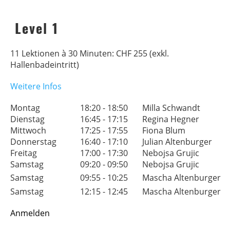
Level 1
11 Lektionen à 30 Minuten: CHF 255 (exkl.
Hallenbadeintritt)
Weitere Infos
Montag
18:20 - 18:50
Milla Schwandt
A
Dienstag
16:45 - 17:15
Regina Hegner
A
Mittwoch
17:25 - 17:55
Fiona Blum
A
Donnerstag
16:40 - 17:10
Julian Altenburger
A
Freitag
17:00 - 17:30
Nebojsa Grujic
A
Samstag
09:20 - 09:50
Nebojsa Grujic
A
Samstag
09:55 - 10:25
Mascha Altenburger
A
Samstag
12:15 - 12:45
Mascha Altenburger
A
Anmelden