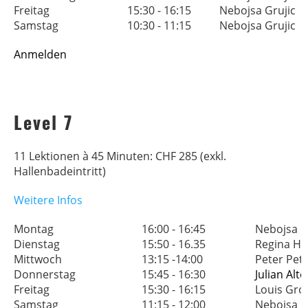
Freitag
15:30 - 16:15
Nebojsa Grujic
Samstag
10:30 - 11:15
Nebojsa Grujic
Anmelden
Level 7
11 Lektionen à 45 Minuten: CHF 285 (exkl.
Hallenbadeintritt)
Weitere Infos
Montag
16:00 - 16:45
Nebojs
Dienstag
15:50 - 16.35
Regina H
Mittwoch
13:15 -14:00
Peter
Donnerstag
15:45 - 16:30
Julian Al
Freitag
15:30 - 16:15
Louis Gr
Samstag
11:15 - 12:00
Neboj