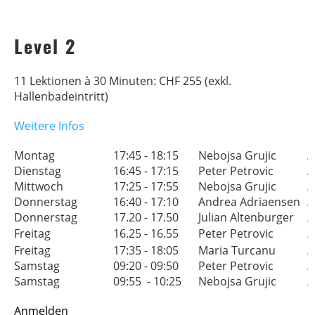
Level 2
11 Lektionen à 30 Minuten: CHF 255 (exkl.
Hallenbadeintritt)
Weitere Infos
Montag
17:45 - 18:15
Nebojsa Grujic
A
Dienstag
16:45 - 17:15
Peter Petrovic
A
Mittwoch
17:25 - 17:55
Nebojsa Grujic
A
Donnerstag
16:40 - 17:10
Andrea Adriaensen
A
Donnerstag
17.20 - 17.50
Julian Altenburger
A
Freitag
16.25 - 16.55
Peter Petrovic
A
Freitag
17:35 - 18:05
Maria Turcanu
A
Samstag
09:20 - 09:50
Peter Petrovic
A
Samstag
09:55 - 10:25
Nebojsa Grujic
A
Anmelden