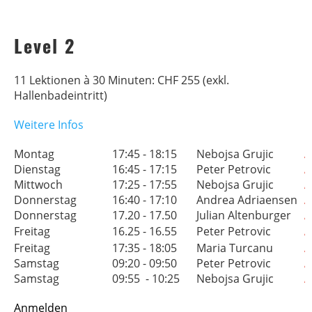
Level 2
11 Lektionen à 30 Minuten: CHF 255 (exkl.
Hallenbadeintritt)
Weitere Infos
Montag
17:45 - 18:15
Nebojsa Grujic
A
Dienstag
16:45 - 17:15
Peter Petrovic
A
Mittwoch
17:25 - 17:55
Nebojsa Grujic
A
Donnerstag
16:40 - 17:10
Andrea Adriaensen
A
Donnerstag
17.20 - 17.50
Julian Altenburger
A
Freitag
16.25 - 16.55
Peter Petrovic
A
Freitag
17:35 - 18:05
Maria Turcanu
A
Samstag
09:20 - 09:50
Peter Petrovic
A
Samstag
09:55 - 10:25
Nebojsa Grujic
A
Anmelden