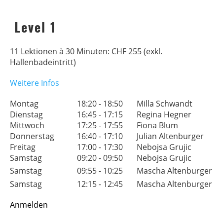
Level 1
11 Lektionen à 30 Minuten: CHF 255 (exkl.
Hallenbadeintritt)
Weitere Infos
Montag
18:20 - 18:50
Milla Schwandt
A
Dienstag
16:45 - 17:15
Regina Hegner
A
Mittwoch
17:25 - 17:55
Fiona Blum
A
Donnerstag
16:40 - 17:10
Julian Altenburger
A
Freitag
17:00 - 17:30
Nebojsa Grujic
A
Samstag
09:20 - 09:50
Nebojsa Grujic
A
Samstag
09:55 - 10:25
Mascha Altenburger
A
Samstag
12:15 - 12:45
Mascha Altenburger
A
Anmelden