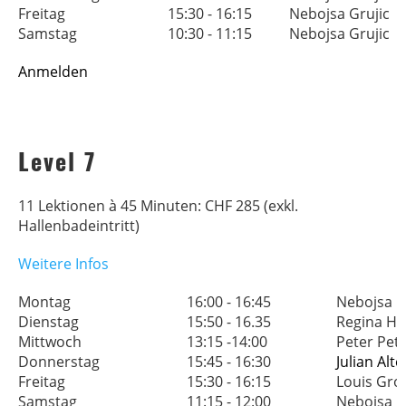
Freitag
15:30 - 16:15
Nebojsa Grujic
Samstag
10:30 - 11:15
Nebojsa Grujic
Anmelden
Level 7
11 Lektionen à 45 Minuten: CHF 285 (exkl.
Hallenbadeintritt)
Weitere Infos
Montag
16:00 - 16:45
Nebojs
Dienstag
15:50 - 16.35
Regina H
Mittwoch
13:15 -14:00
Peter
Donnerstag
15:45 - 16:30
Julian Al
Freitag
15:30 - 16:15
Louis Gr
Samstag
11:15 - 12:00
Neboj